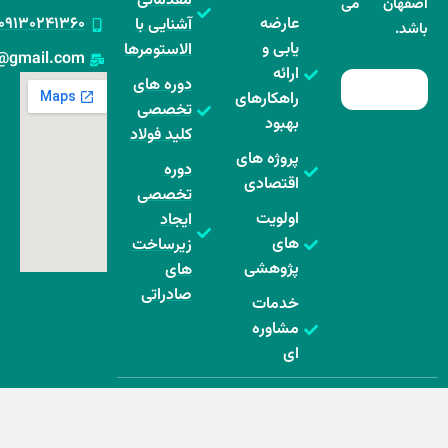
مقدماتی
می
عارضه
۰۹۱۳۰۲۴۱۳۶۰
آشنایی با
یابی و
الاستومرها
rabisepand@gmail.com
ارائه
دوره های
راهکارهای
تخصصی
بهبود
کلید فولاد
پروژه های
دوره
اقتصادی
تخصصی
اولویت
ایجاد
های
زیرساخت
پژوهشی
های
صادراتی
خدمات
مشاوره
ای