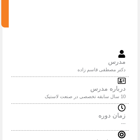
س
صطفی قاسم زاده
ره مدرس
دوره