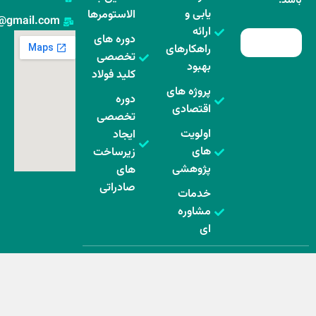
یابی و
الاستومرها
rabisepand@gmail.com
ارائه
دوره های
راهکارهای
تخصصی
بهبود
کلید فولاد
پروژه های
دوره
اقتصادی
تخصصی
اولویت
ایجاد
های
زیرساخت
پژوهشی
های
صادراتی
خدمات
مشاوره
ای