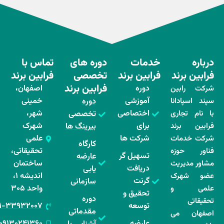
خدمات
دوره های
تماس با
ند
فرابین برند
تخصصی
فرابین برند
فرابین برند
دوره
اصفهان،
ین
آموزشی
خمینی
انا
دوره
اختصاصی
شهر،
اری
تخصصی
برای
شهرک
ند
بیرینگ ها
شرکت ها
علمی
ات
کارگاه
تحقیقاتی،
زه
تسهیل گر
عارضه
ساختمان
ریت
دریافت
یابی
اندیشه ۱،
رک
گرنت
سازمانی
واحد ۳۰۵
و
تحقیق و
دوره
توسعه
۰۳۱-۳۳۹۳۲۰۰۷
مقدماتی
می
عارضه
۰۹۱۳۰۲۴۱۳۶۰