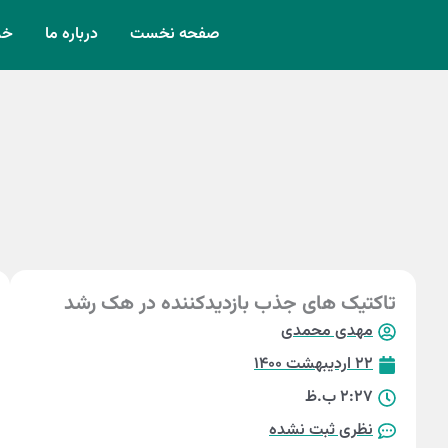
رش
صفحه نخست
درباره ما
خد
ه
حتوا
تاکتیک های جذب بازدیدکننده در هک رشد
مهدی محمدی
22 اردیبهشت 1400
2:27 ب.ظ
نظری ثبت نشده